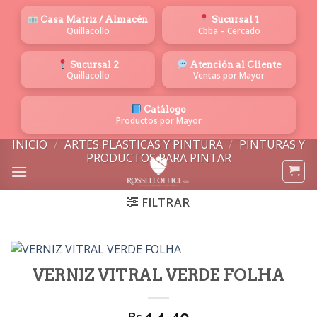
Saltar
Casa Matriz / Almacén
Sucursal 1
al
Quillacollo
Cbba – Cercado
contenido
Sucursal 2
Atención al Cliente
Quillacollo
Ventas por Mayor
Catálogo
Productos por Mayor
INICIO
/
ARTES PLASTICAS Y PINTURA
/
PINTURAS Y
PRODUCTOS PARA PINTAR
FILTRAR
VERNIZ VITRAL VERDE FOLHA