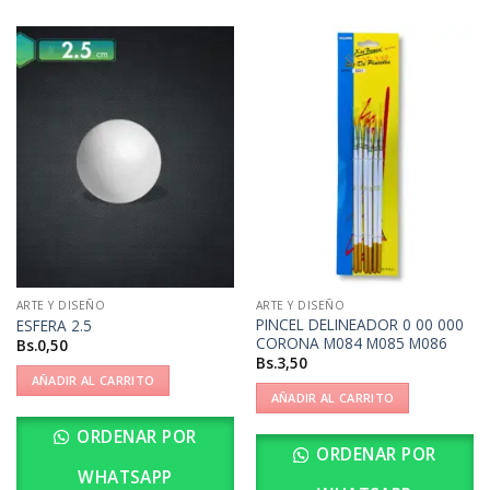
ARTE Y DISEÑO
ARTE Y DISEÑO
PINCEL DELINEADOR 0 00 000
ESFERA 2.5
CORONA M084 M085 M086
Bs.
0,50
Bs.
3,50
AÑADIR AL CARRITO
AÑADIR AL CARRITO
ORDENAR POR
ORDENAR POR
WHATSAPP