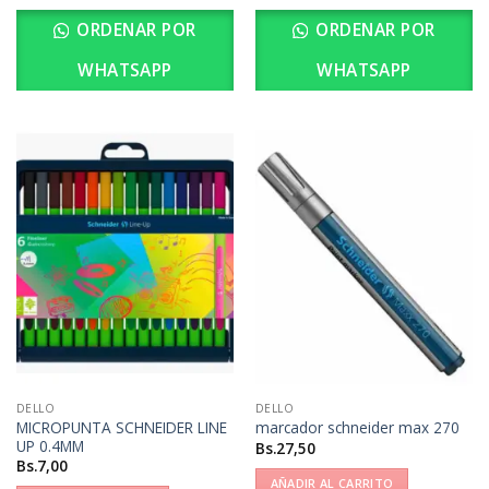
ORDENAR POR
ORDENAR POR
WHATSAPP
WHATSAPP
DELLO
DELLO
MICROPUNTA SCHNEIDER LINE
marcador schneider max 270
UP 0.4MM
Bs.
27,50
Bs.
7,00
AÑADIR AL CARRITO