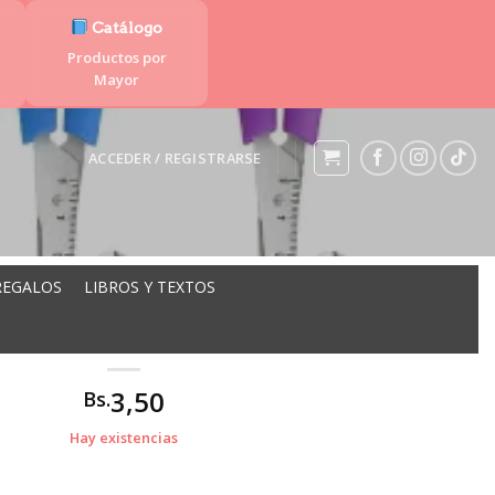
Catálogo
Productos por
Mayor
ACCEDER / REGISTRARSE
REGALOS
LIBROS Y TEXTOS
AR P.ROMA ECONOMICA ML-171
3,50
Bs.
Hay existencias
NOMICA ML-171 cantidad