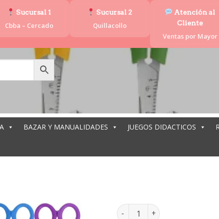
Sucursal 1
Sucursal 2
Atención al
Cliente
Cbba – Cercado
Quillacollo
Ventas por Mayor
A
BAZAR Y MANUALIDADES
JUEGOS DIDACTICOS
TIJERA ESCOL
TIJERA ESCOLAR P.ROMA ECO