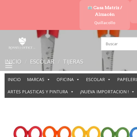
Saltar
Casa Matriz /
al
Almacén
contenido
Quillacollo
INICIO
/
ESCOLAR
/
TIJERAS
INICIO
MARCAS
OFICINA
ESCOLAR
PAPELERI
ARTES PLASTICAS Y PINTURA
¡NUEVA IMPORTACION !