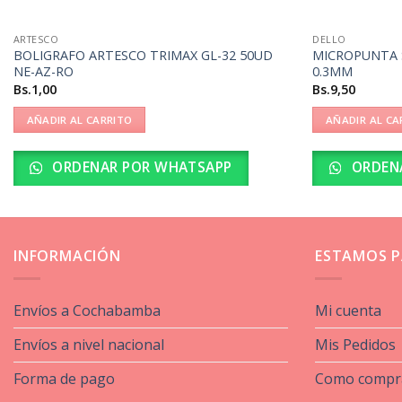
ARTESCO
DELLO
BOLIGRAFO ARTESCO TRIMAX GL-32 50UD
MICROPUNTA 
NE-AZ-RO
0.3MM
Bs.
1,00
Bs.
9,50
AÑADIR AL CARRITO
AÑADIR AL CA
ORDENAR POR WHATSAPP
ORDEN
INFORMACIÓN
ESTAMOS P
Envíos a Cochabamba
Mi cuenta
Envíos a nivel nacional
Mis Pedidos
Forma de pago
Como compr