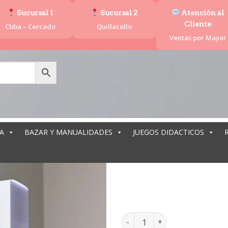
Sucursal 1
Sucursal 2
Atención al
Cliente
Cbba – Cercado
Quillacollo
Ventas por Mayor
A
BAZAR Y MANUALIDADES
JUEGOS DIDACTICOS
PAPEL 
PAPEL ADHESIVO OFICIO 25un