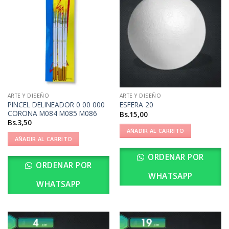
ARTE Y DISEÑO
ARTE Y DISEÑO
PINCEL DELINEADOR 0 00 000
ESFERA 20
CORONA M084 M085 M086
Bs.
15,00
Bs.
3,50
AÑADIR AL CARRITO
AÑADIR AL CARRITO
ORDENAR POR
ORDENAR POR
WHATSAPP
WHATSAPP