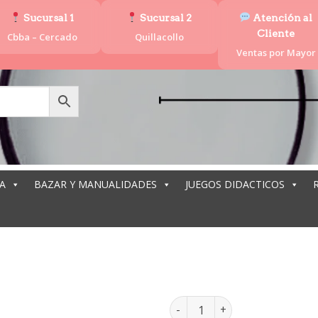
Sucursal 1
Sucursal 2
Atención al
Cliente
Cbba – Cercado
Quillacollo
Ventas por Mayor
A
BAZAR Y MANUALIDADES
JUEGOS DIDACTICOS
L
LUPA 50MM ML-085 cantidad