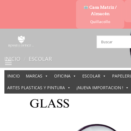
Saltar
Casa Matriz /
al
Almacén
contenido
Quillacollo
INICIO
/
ESCOLAR
INICIO
MARCAS
OFICINA
ESCOLAR
PAPELERI
ARTES PLASTICAS Y PINTURA
¡NUEVA IMPORTACION !