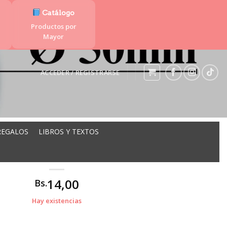
Catálogo
Productos por
Mayor
ACCEDER / REGISTRARSE
REGALOS
LIBROS Y TEXTOS
UPA 50MM ML-085
14,00
Bs.
Hay existencias