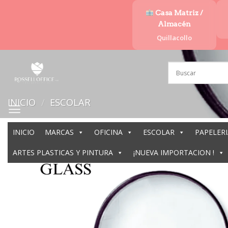
Saltar
Casa Matriz /
al
Almacén
contenido
Quillacollo
INICIO
/
ESCOLAR
INICIO
MARCAS
OFICINA
ESCOLAR
PAPELERI
ARTES PLASTICAS Y PINTURA
¡NUEVA IMPORTACION !