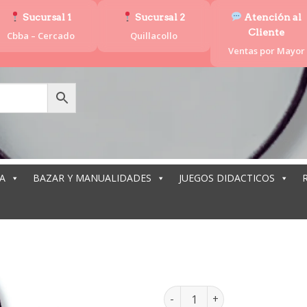
Sucursal 1
Sucursal 2
Atención al
Cliente
Cbba – Cercado
Quillacollo
Ventas por Mayor
A
BAZAR Y MANUALIDADES
JUEGOS DIDACTICOS
LU
LUPA 100MM ML-085 cantida