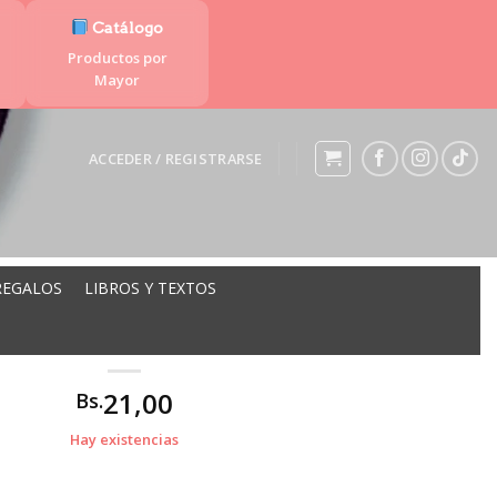
Catálogo
Productos por
Mayor
ACCEDER / REGISTRARSE
REGALOS
LIBROS Y TEXTOS
PA 100MM ML-085
21,00
Bs.
Hay existencias
d