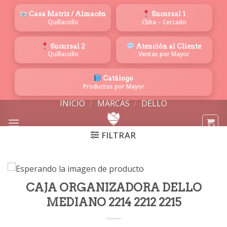
Saltar
Casa Matriz / Almacén
Sucursal 1
al
Quillacollo
Cbba – Cercado
contenido
Sucursal 2
Atención al Cliente
Quillacollo
Ventas por Mayor
Catálogo
Productos por Mayor
INICIO
/
MARCAS
/
DELLO
FILTRAR
CAJA ORGANIZADORA DELLO
MEDIANO 2214 2212 2215