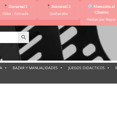
Sucursal 1
Sucursal 2
Atención al
Cliente
Cbba – Cercado
Quillacollo
Ventas por Mayor
A
BAZAR Y MANUALIDADES
JUEGOS DIDACTICOS
BANDEJA POR