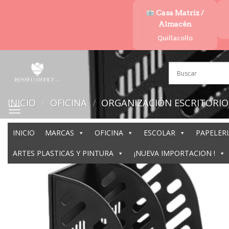
Saltar
Casa Matriz /
al
Almacén
contenido
Quillacollo
INICIO
/
OFICINA
/
ORGANIZACIÓN ESCRITORIO
INICIO
MARCAS
OFICINA
ESCOLAR
PAPELERI
ARTES PLASTICAS Y PINTURA
¡NUEVA IMPORTACION !