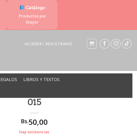
Catálogo
Productos por
Mayor
ACCEDER / REGISTRARSE
REGALOS
LIBROS Y TEXTOS
TAPAPELES 2UD PLASTICO ML-
015
50,00
Bs.
Hay existencias