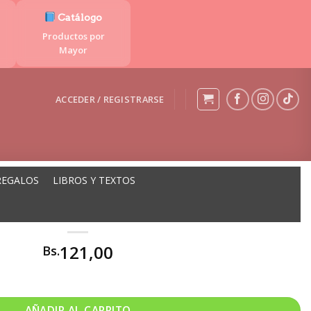
Catálogo
Productos por
Mayor
ACCEDER / REGISTRARSE
REGALOS
LIBROS Y TEXTOS
DE MADERA BOLIVIA MAR
121,00
Bs.
 MAR cantidad
AÑADIR AL CARRITO