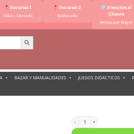
Sucursal 1
Sucursal 2
Atención al
Cliente
Cbba – Cercado
Quillacollo
Ventas por Mayor
A
BAZAR Y MANUALIDADES
JUEGOS DIDACTICOS
BALANZA 
BALANZA DE MADERA BOLIVIA