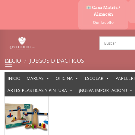
Saltar
Casa Matriz /
al
Almacén
contenido
Quillacollo
INICIO
/
JUEGOS DIDACTICOS
INICIO
MARCAS
OFICINA
ESCOLAR
PAPELERI
ARTES PLASTICAS Y PINTURA
¡NUEVA IMPORTACION !