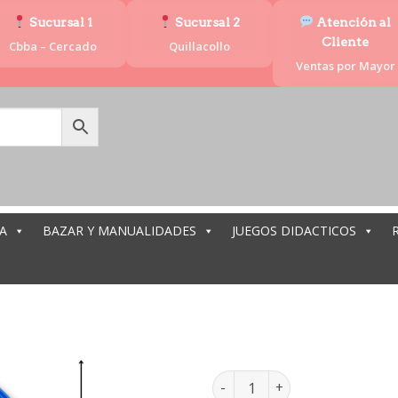
Sucursal 1
Sucursal 2
Atención al
Cliente
Cbba – Cercado
Quillacollo
Ventas por Mayor
A
BAZAR Y MANUALIDADES
JUEGOS DIDACTICOS
ARGOLL
ARGOLLA PLASTICO PEQ 10CM