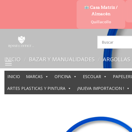
Saltar
Casa Matriz /
al
Almacén
contenido
Quillacollo
INICIO
/
BAZAR Y MANUALIDADES
/
ARGOLLAS
INICIO
MARCAS
OFICINA
ESCOLAR
PAPELERI
ARTES PLASTICAS Y PINTURA
¡NUEVA IMPORTACION !