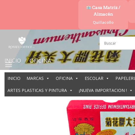
Saltar
Casa Matriz /
al
Almacén
contenido
Quillacollo
INICIO
/
OFICINA
INICIO
MARCAS
OFICINA
ESCOLAR
PAPELERI
ARTES PLASTICAS Y PINTURA
¡NUEVA IMPORTACION !