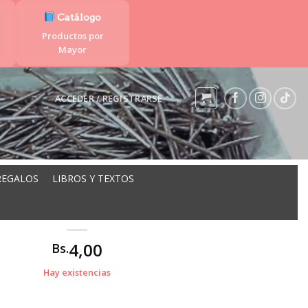
Catálogo
Productos por
Mayor
ACCEDER / REGISTRARSE
REGALOS
LIBROS Y TEXTOS
 ROJA 26MM PAQ.50UD ML-041
4,00
Bs.
Hay existencias
.50UD ML-041 cantidad