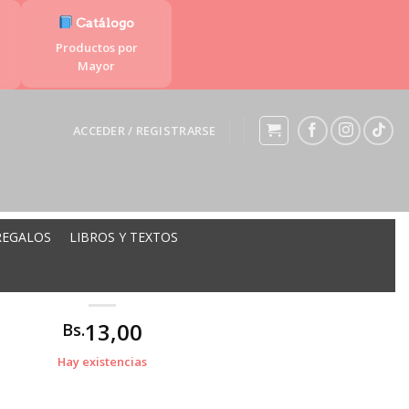
Catálogo
Productos por
Mayor
ACCEDER / REGISTRARSE
REGALOS
LIBROS Y TEXTOS
RECTANGULAR 6COL ML-170
13,00
Bs.
Hay existencias
L ML-170 cantidad