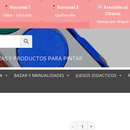
Sucursal 1
Sucursal 2
Atención al
Cliente
Cbba – Cercado
Quillacollo
Ventas por Mayor
RAS Y PRODUCTOS PARA PINTAR
A
BAZAR Y MANUALIDADES
JUEGOS DIDACTICOS
ACUARELA 
ACUARELA RECTANGULAR 6CO