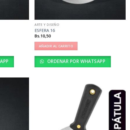
ARTE Y DISEÑO
ESFERA 16
Bs.
10,50
AÑADIR AL CARRITO
APP
ORDENAR POR WHATSAPP