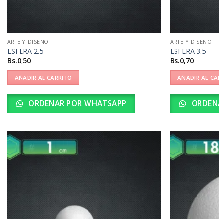
ARTE Y DISEÑO
ARTE Y DISEÑO
ESFERA 2.5
ESFERA 3.5
Bs.
0,50
Bs.
0,70
AÑADIR AL CARRITO
AÑADIR AL CA
ORDENAR POR WHATSAPP
ORDEN