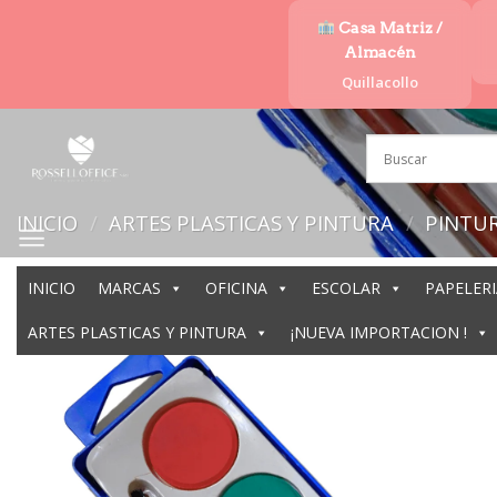
Saltar
Casa Matriz /
al
Almacén
contenido
Quillacollo
INICIO
/
ARTES PLASTICAS Y PINTURA
/
PINTU
INICIO
MARCAS
OFICINA
ESCOLAR
PAPELERI
ARTES PLASTICAS Y PINTURA
¡NUEVA IMPORTACION !