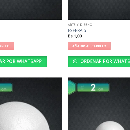
ARTE Y DISEÑO
ESFERA 5
Bs.
1,00
RRITO
AÑADIR AL CARRITO
AR POR WHATSAPP
ORDENAR POR WHATS