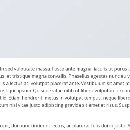
In sed vulputate massa. Fusce ante magna, iaculis ut purus ut,
s, et tristique magna convallis. Phasellus egestas nunc eu 
is a lectus ac, volutpat placerat ante. Vestibulum sit amet m
tristique ipsum. Quisque vitae nibh ut libero vulputate ornar
t id. Etiam hendrerit, metus in volutpat tempus, neque libero
m nisi vitae justo adipiscing gravida sit amet et risus. Sus
pit, dui nunc tincidunt lectus, ac placerat felis dui in justo.