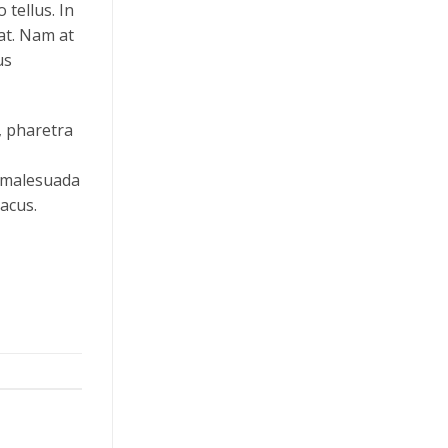
 tellus. In
iat. Nam at
us
, pharetra
t malesuada
acus.