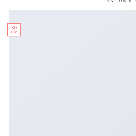
POSTED ON
DICI
30
Dic