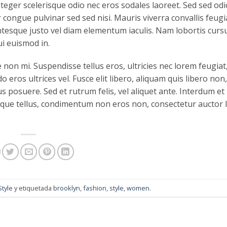
. Integer scelerisque odio nec eros sodales laoreet. Sed sed odio
or congue pulvinar sed sed nisi. Mauris viverra convallis feug
entesque justo vel diam elementum iaculis. Nam lobortis curs
ui euismod in.
non mi. Suspendisse tellus eros, ultricies nec lorem feugiat
eros ultrices vel. Fusce elit libero, aliquam quis libero non,
 posuere. Sed et rutrum felis, vel aliquet ante. Interdum e
eque tellus, condimentum non eros non, consectetur auctor l
Style
y etiquetada
brooklyn
,
fashion
,
style
,
women
.