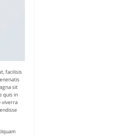
 facilisis
venenatis
agna sit
e quis in
 viverra
pendisse
 Aliquam