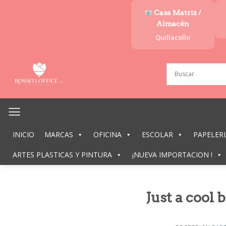
Saltar
Casa Matriz /
al
Almacén
contenido
Quillacollo
INICIO
MARCAS
OFICINA
ESCOLAR
PAPELERI
ARTES PLASTICAS Y PINTURA
¡NUEVA IMPORTACION !
Just a cool 