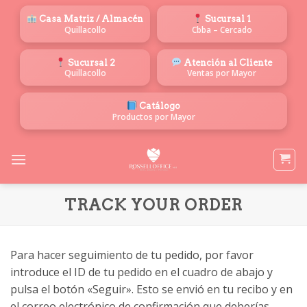
Saltar
Casa Matriz / Almacén
Sucursal 1
al
Quillacollo
Cbba – Cercado
contenido
Sucursal 2
Atención al Cliente
Quillacollo
Ventas por Mayor
Catálogo
Productos por Mayor
TRACK YOUR ORDER
Para hacer seguimiento de tu pedido, por favor
introduce el ID de tu pedido en el cuadro de abajo y
pulsa el botón «Seguir». Esto se envió en tu recibo y en
el correo electrónico de confirmación que deberías