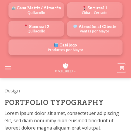
Saltar
Casa Matriz / Almacén
Sucursal 1
al
Quillacollo
Cbba – Cercado
contenido
Sucursal 2
Atención al Cliente
Quillacollo
Ventas por Mayor
Catálogo
Productos por Mayor
Design
PORTFOLIO TYPOGRAPHY
Lorem ipsum dolor sit amet, consectetuer adipiscing
elit, sed diam nonummy nibh euismod tincidunt ut
laoreet dolore magna aliquam erat volutpat.